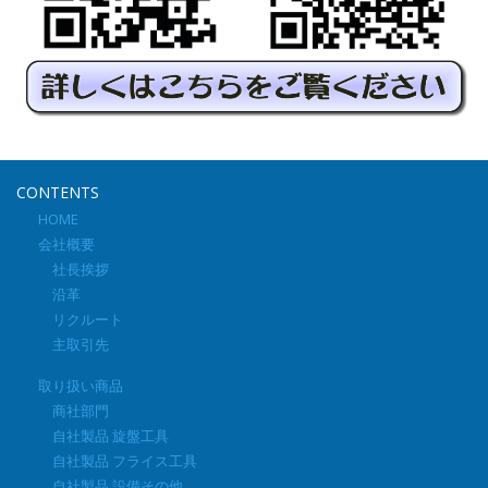
CONTENTS
HOME
会社概要
社長挨拶
沿革
リクルート
主取引先
取り扱い商品
商社部門
自社製品 旋盤工具
自社製品 フライス工具
自社製品 設備その他