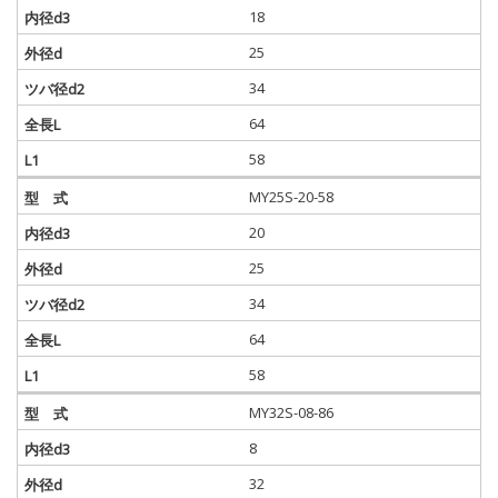
18
25
34
64
58
MY25S-20-58
20
25
34
64
58
MY32S-08-86
8
32