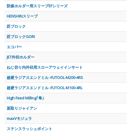
防振ホルダー用スリーブEFシリーズ
HENSHINスリーブ
匠ブロック
匠ブロックGORI
エコバー
JET外径ホルダー
ねじ切り内外径用スローアウェイインサート
超硬ラジアスエンドミル -FUTOOL-M200-4RS
超硬ラジアスエンドミル -FUTOOL-M100-4RL
High Feed Milling｢隼｣
面取りジャイアン
maxVモジュラ
ステンスラッシュポイント