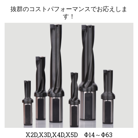
抜群のコストパフォーマンスでお応えしま
す！
X2D,X3D,X4D,X5D Φ14～Φ63