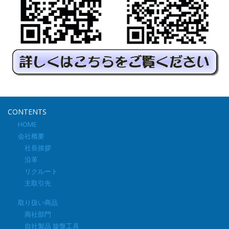
CONTENTS
HOME
会社概要
社長挨拶
沿革
リクルート
主取引先
取り扱い商品
商社部門
自社製品 旋盤工具