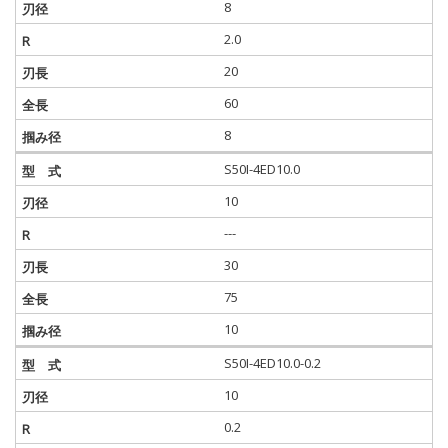
8
2.0
20
60
8
S50I-4ED10.0
10
---
30
75
10
S50I-4ED10.0-0.2
10
0.2