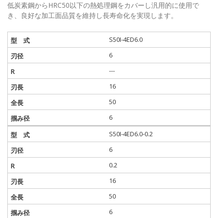
低炭素鋼からHRC50以下の熱処理鋼をカバーし汎用的に使用で
き、良好な加工面品質を維持し長寿命化を実現します。
S50I-4ED6.0
6
---
16
50
6
S50I-4ED6.0-0.2
6
0.2
16
50
6