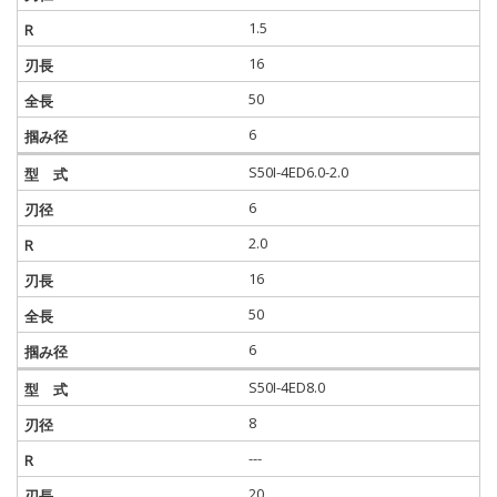
1.5
16
50
6
S50I-4ED6.0-2.0
6
2.0
16
50
6
S50I-4ED8.0
8
---
20