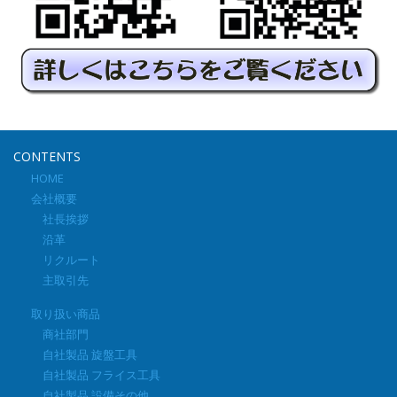
CONTENTS
HOME
会社概要
社長挨拶
沿革
リクルート
主取引先
取り扱い商品
商社部門
自社製品 旋盤工具
自社製品 フライス工具
自社製品 設備その他