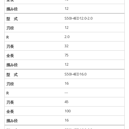
12
S50I-4ED12.0-2.0
12
2.0
32
75
12
S50I-4ED16.0
16
---
45
100
16