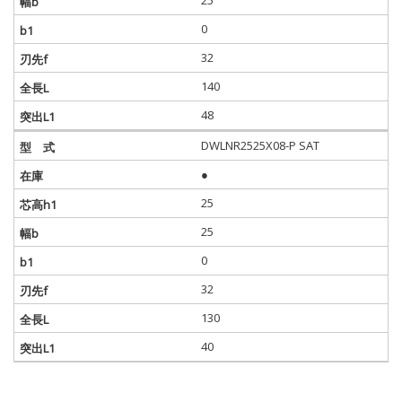
25
0
32
140
48
DWLNR2525X08-P SAT
●
25
25
0
32
130
40