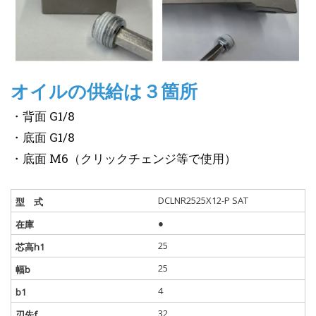
オイルの供給は３箇所
・背面 G1/8
・底面 G1/8
・底面 M6（クリックチェンジ等で使用）
DCLNR2525X12-P SAT
●
25
25
4
32