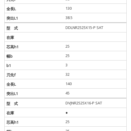
130
38.5
DDLNR2525X15-P SAT
25
25
3
32
140
45
DVJNR2525X16-P SAT
●
25