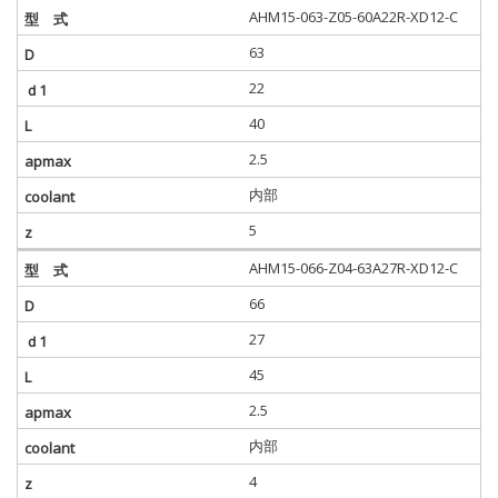
AHM15-063-Z05-60A22R-XD12-C
63
22
40
2.5
内部
5
AHM15-066-Z04-63A27R-XD12-C
66
27
45
2.5
内部
4