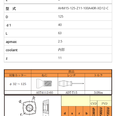
AHM15-125-Z11-100A40R-XD12-C
125
40
63
2.5
内部
11